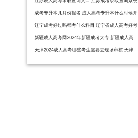
江苏成人高考录取查询入口 江苏成考录取查询系统
入口
成考专升本几月份报名 成人高考专升本什么时候开
始报名
辽宁成考好过吗都考什么科目 辽宁省成人高考好考
吗
新疆成人高考网2024年新疆成考大专 新疆成人高
考招生网
天津2024成人高考哪些考生需要去现场审核 天津
成考需要居住证吗