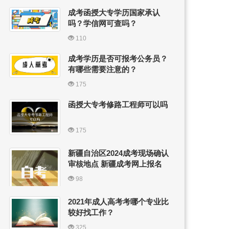
成考函授大专学历国家承认
吗？学信网可查吗？
110
成考学历是否可报考公务员？
有哪些需要注意的？
175
函授大专考修路工程师可以吗
175
新疆自治区2024成考现场确认
审核地点 新疆成考网上报名
98
2021年成人高考考哪个专业比
较好找工作？
325